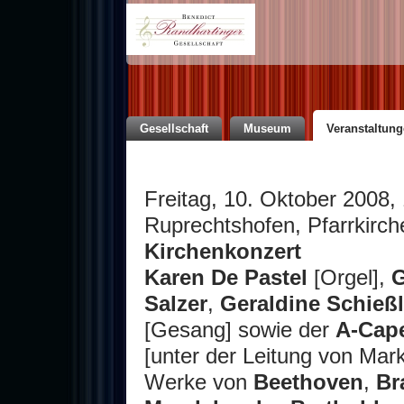
Gesellschaft
Museum
Veranstaltun
Freitag, 10. Oktober 2008,
Ruprechtshofen, Pfarrkirch
Kirchenkonzert
Karen De Pastel
[Orgel],
G
Salzer
,
Geraldine Schießl
[Gesang] sowie der
A-Cape
[unter der Leitung von Mar
Werke von
Beethoven
,
Br