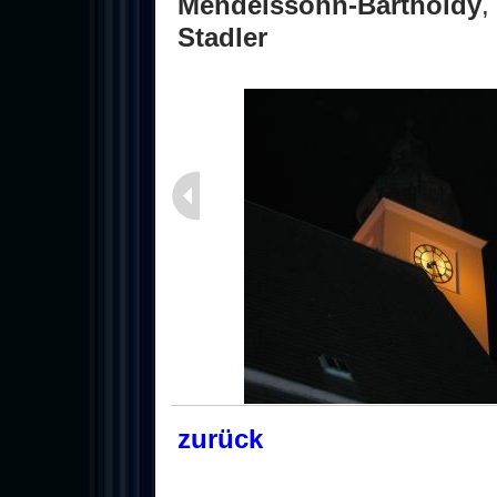
Mendelssohn-Bartholdy
,
Stadler
zurück