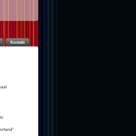
Kontakt
saal
um
orland"