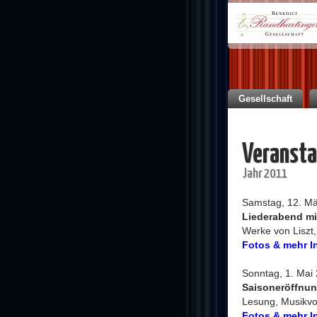
Gesellschaft
Veransta
Jahr 2011
Samstag, 12. Mä
Liederabend mi
Werke von Liszt
Fotos & mehr I
Sonntag, 1. Mai
Saisoneröffnun
Lesung, Musikvo
Fotos & mehr I