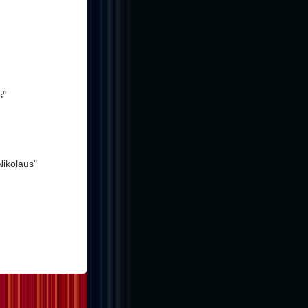
s"
Nikolaus"