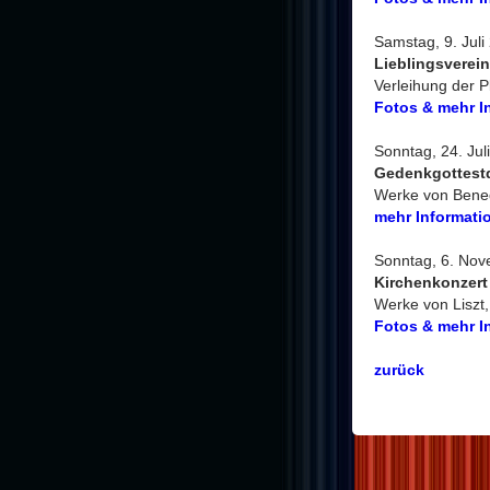
Samstag, 9. Juli
Lieblingsverein
Verleihung der P
Fotos & mehr I
Sonntag, 24. Jul
Gedenkgottestd
Werke von Bened
mehr Informati
Sonntag, 6. Nove
Kirchenkonzert
Werke von Liszt
Fotos & mehr I
zurück