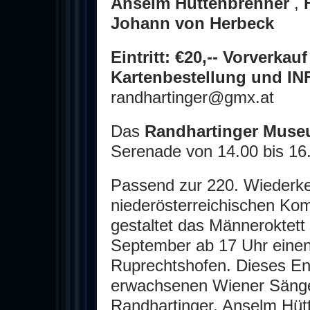
Anselm Hüttenbrenner
,
Johann von Herbeck
Eintritt: €20,-- Vorverka
Kartenbestellung und IN
randhartinger@gmx.at
Das
Randhartinger Mus
Serenade von 14.00 bis 16.
Passend zur 220. Wiederk
niederösterreichischen Ko
gestaltet das Männeroktet
September ab 17 Uhr einen
Ruprechtshofen. Dieses En
erwachsenen Wiener Sänge
Randhartinger, Anselm Hüt