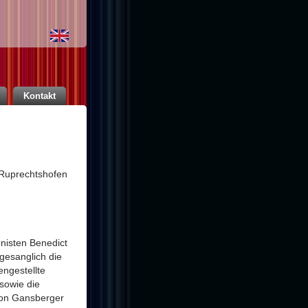
Kontakt
e Ruprechtshofen
nisten Benedict
gesanglich die
ngestellte
sowie die
ton Gansberger