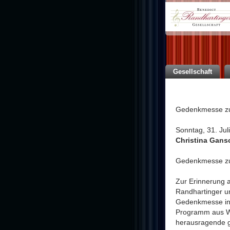
Gesellschaft
Gedenkmesse zu
Sonntag, 31. Jul
Christina Gans
Gedenkmesse zu
Zur Erinnerung 
Randhartinger u
Gedenkmesse in 
Programm aus We
herausragende g