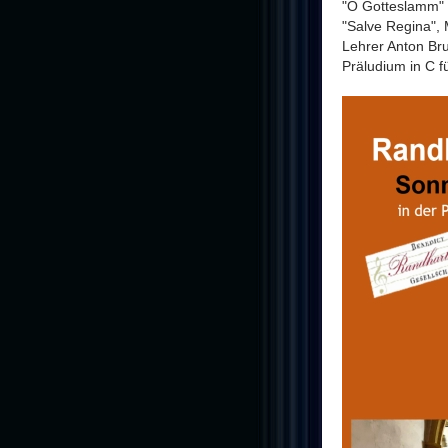
"O Gotteslamm" 
"Salve Regina",
Lehrer Anton Br
Präludium in C f