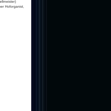
llmeister)
er Hoforganist,