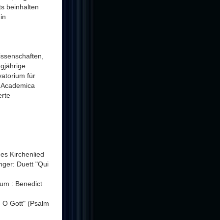
s beinhalten
in
issenschaften,
ngjährige
atorium für
a Academica
erte
es Kirchenlied
nger: Duett "Qui
ium : Benedict
, O Gott" (Psalm