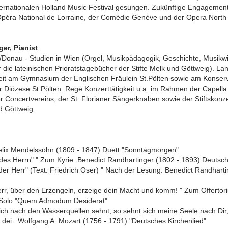
ternationalen Holland Music Festival gesungen. Zukünftige Engagement
 Opéra National de Lorraine, der Comédie Genève und der Opera North 
er, Pianist
/Donau - Studien in Wien (Orgel, Musikpädagogik, Geschichte, Musikw
r die lateinischen Prioratstagebücher der Stifte Melk und Göttweig). La
keit am Gymnasium der Englischen Fräulein St.Pölten sowie am Konserv
r Diözese St.Pölten. Rege Konzerttätigkeit u.a. im Rahmen der Capell
 Concertvereins, der St. Florianer Sängerknaben sowie der Stiftskonz
d Göttweig.
elix Mendelssohn (1809 - 1847) Duett "Sonntagmorgen"
 des Herrn" " Zum Kyrie: Benedict Randhartinger (1802 - 1893) Deutsch
 der Herr" (Text: Friedrich Oser) " Nach der Lesung: Benedict Randharti
err, über den Erzengeln, erzeige dein Macht und komm! " Zum Offertor
 Solo "Quem Admodum Desiderat"
ich nach den Wasserquellen sehnt, so sehnt sich meine Seele nach Dir
dei : Wolfgang A. Mozart (1756 - 1791) "Deutsches Kirchenlied"