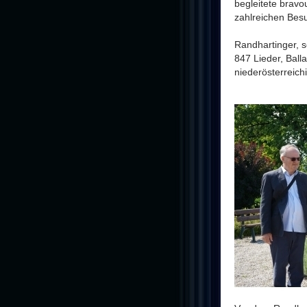
begleitete bravo
zahlreichen Besu
Randhartinger, s
847 Lieder, Bal
niederösterreich