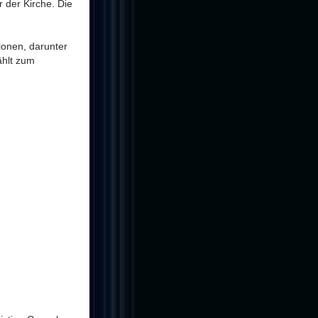
 der Kirche. Die
ionen, darunter
ählt zum