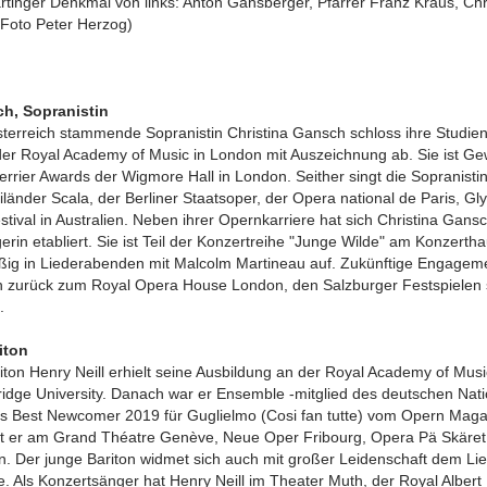
tinger Denkmal von links: Anton Gansberger, Pfarrer Franz Kraus, Ch
(Foto Peter Herzog)
ch, Sopranistin
sterreich stammende Sopranistin Christina Gansch schloss ihre Studi
der Royal Academy of Music in London mit Auszeichnung ab. Sie ist Ge
rrier Awards der Wigmore Hall in London. Seither singt die Sopranist
iländer Scala, der Berliner Staatsoper, der Opera national de Paris, G
tival in Australien. Neben ihrer Opernkarriere hat sich Christina Gansc
rin etabliert. Sie ist Teil der Konzertreihe "Junge Wilde" am Konzert
mäßig in Liederabenden mit Malcolm Martineau auf. Zukünftige Engagem
h zurück zum Royal Opera House London, den Salzburger Festspielen 
.
iton
riton Henry Neill erhielt seine Ausbildung an der Royal Academy of Mus
idge University. Danach war er Ensemble -mitglied des deutschen Nati
ls Best Newcomer 2019 für Guglielmo (Cosi fan tutte) vom Opern Maga
ist er am Grand Théatre Genève, Neue Oper Fribourg, Opera Pä Skäret
en. Der junge Bariton widmet sich auch mit großer Leidenschaft dem Li
e. Als Konzertsänger hat Henry Neill im Theater Muth, der Royal Albert