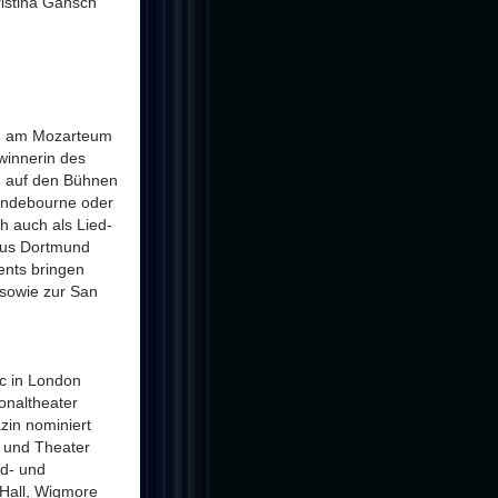
ristina Gansch
en am Mozarteum
winnerin des
in auf den Bühnen
lyndebourne oder
h auch als Lied-
haus Dortmund
ents bringen
sowie zur San
ic in London
onaltheater
zin nominiert
 und Theater
ed- und
 Hall, Wigmore