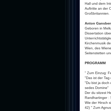
Hall und dem In
Auftritte an der
Großbritannien.
Anton Gansberg
Geboren in Melk
Dissertation übe
Unterrichtstätig
Kirchenmusik de
Wien, des Wiener
Seitenstetten un
PROGRAMM
" Zum Einzug: F
"Das ist der Tag
"Du bist ja doch
sedes Domine"
Der du sitzest H
Randhartinger :
Wie der Hirsch s
42) " Zum Agnus 