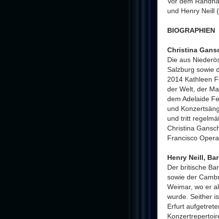
Vor dem Randhar
und Henry Neill 
BIOGRAPHIEN
Christina Gans
Die aus Niederö
Salzburg sowie 
2014 Kathleen Fe
der Welt, der Ma
dem Adelaide Fes
und Konzertsänge
und tritt regel
Christina Gansc
Francisco Opera
Henry Neill, Bar
Der britische Ba
sowie der Cambr
Weimar, wo er a
wurde. Seither 
Erfurt aufgetret
Konzertrepertoir